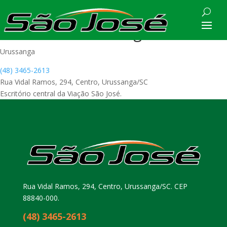
Escritório Urussanga
Urussanga
(48) 3465-2613
Rua Vidal Ramos, 294, Centro, Urussanga/SC
Escritório central da Viação São José.
Navegação
Post
Rodoviária de Criciúma
de
anterior:
Post
Rua Vidal Ramos, 294, Centro, Urussanga/SC. CEP
88840-000.
(48) 3465-2613